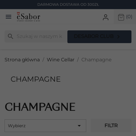
DARMOWA DOSTAWA OD 300ZŁ

(0)
search

DESABOR CLUB
Strona główna
Wine Cellar
Champagne
CHAMPAGNE
CHAMPAGNE

FILTR
Wybierz