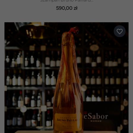
Szampan Bruno Paillard...
590,00 zł
favorite_border