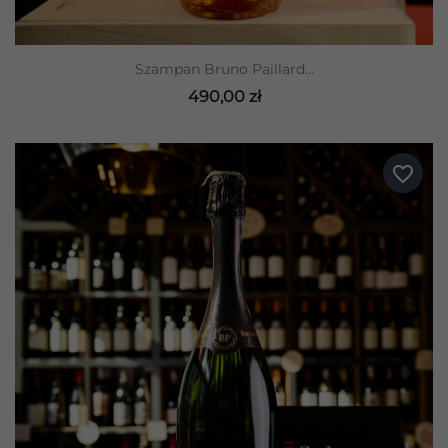
Szampan Bruno Paillard...
490,00 zł
favorite_border