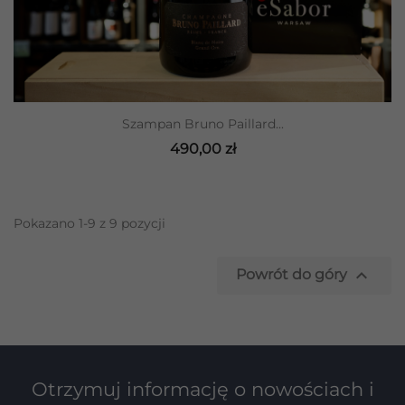
Szampan Bruno Paillard...
490,00 zł
Pokazano 1-9 z 9 pozycji

Powrót do góry
Otrzymuj informację o nowościach i