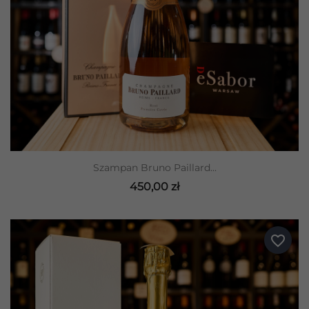
Szampan Bruno Paillard...
450,00 zł
favorite_border