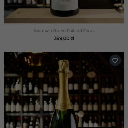
Szampan Bruno Paillard Zero...
399,00 zł
favorite_border