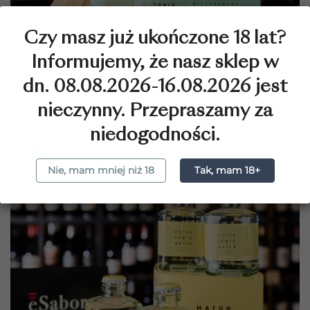
Czy masz już ukończone 18 lat?
Informujemy, że nasz sklep w
Match Tonic Water...
dn. 08.08.2026-16.08.2026 jest
9,90 zł
nieczynny. Przepraszamy za
niedogodności.
favorite_border
Nie, mam mniej niż 18
Tak, mam 18+