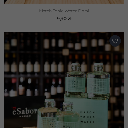
Match Tonic Water Floral
9,90 zł
favorite_border