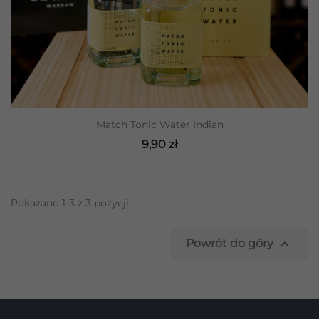
Match Tonic Water Indian
9,90 zł
Pokazano 1-3 z 3 pozycji

Powrót do góry