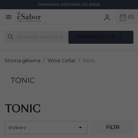
DARMOWA DOSTAWA OD 300ZŁ

(0)
search

DESABOR CLUB
Strona główna
Wine Cellar
Tonic
TONIC
TONIC

FILTR
Wybierz