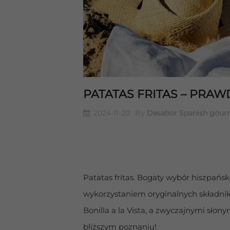
PATATAS FRITAS – PRA
2024-11-20
By
Desabor Spanish gour
Patatas fritas. Bogaty wybór hiszpańs
wykorzystaniem oryginalnych składni
Bonilla a la Vista, a zwyczajnymi sło
bliższym poznaniu!