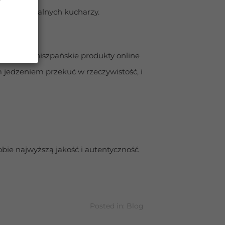
 przez lokalnych kucharzy.
ginalne hiszpańskie produkty online 
 jedzeniem przekuć w rzeczywistość, i 
ie najwyższą jakość i autentyczność 
Posted in:
Blog