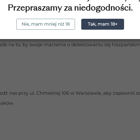
 i zajadać się śródziemnomorskimi potrawami przyrządzanymi
Przepraszamy za niedogodności.
Nie, mam mniej niż 18
Tak, mam 18+
zpańską ucztę we własnym domu – zamawiając po prostu ory
sób na to, by swoje marzenia o delektowaniu się hiszpańskim
ź nas przy ul. Chmielnej 106 w Warszawie, aby zapewnić sob
maków.