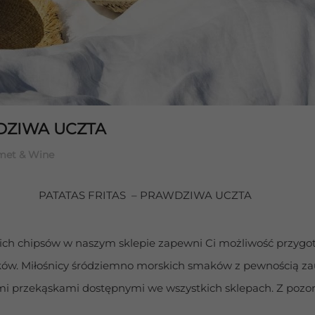
WDZIWA UCZTA
met & Wine
PATATAS FRITAS  – PRAWDZIWA UCZTA
kich chipsów w naszym sklepie zapewni Ci możliwość przygoto
ków. Miłośnicy śródziemno morskich smaków z pewnością za
nymi przekąskami dostępnymi we wszystkich sklepach. Z pozor