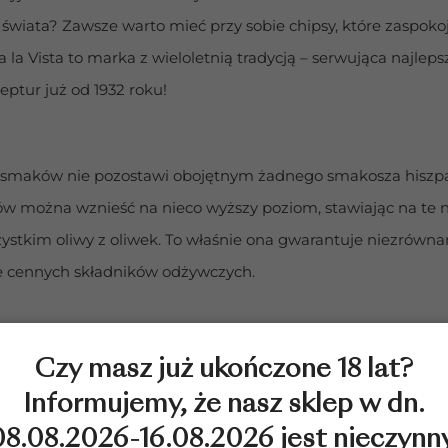
świata? Zawsze warto mieć przy sobie chipsy, które zaspokoją
 la Vista to marka z wieloletnią tradycją – serwująca najleps
ptur już od 1932 roku!
smaków nie pozostawi obojętnym żadnego smakosza hiszpańs
sów można wznieść na nieco wyższy poziom, stawiając na te n
ystkim oliwy z oliwek. To właśnie ona gwarantuje niezrówna
ie cennych składników odżywczych.
TATAS FRITAS – PRODUKT, PO KTÓRYM WARTO SIĘGNĄĆ
Czy masz już ukończone 18 lat?
Informujemy, że nasz sklep w dn.
a paella, ale również doskonałe wina i atrakcyjne słodkie dese
08.08.2026-16.08.2026 jest nieczynny
ne przysmaki. Nie zawsze mamy możliwość podróżowania do cie