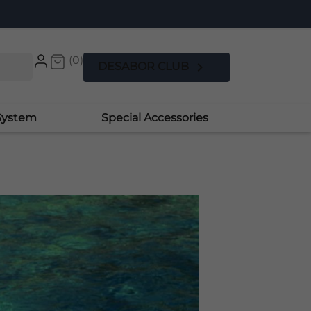
(0)

DESABOR CLUB
System
Special Accessories