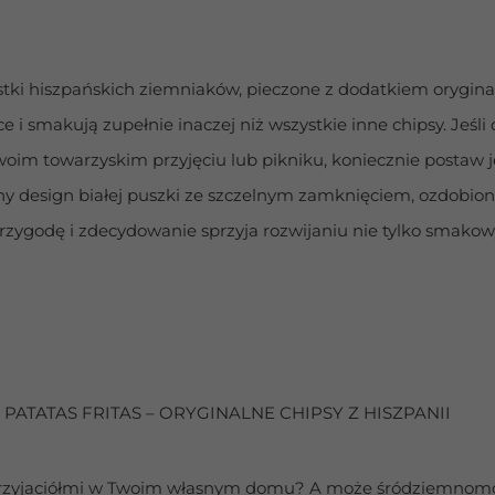
tki hiszpańskich ziemniaków, pieczone z dodatkiem oryginalne
 i smakują zupełnie inaczej niż wszystkie inne chipsy. Jeśli
woim towarzyskim przyjęciu lub pikniku, koniecznie postaw 
czny design białej puszki ze szczelnym zamknięciem, ozdobion
przygodę i zdecydowanie sprzyja rozwijaniu nie tylko smakow
PATATAS FRITAS – ORYGINALNE CHIPSY Z HISZPANII
 przyjaciółmi w Twoim własnym domu? A może śródziemnomors