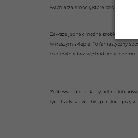
wachlarza emocji, które ono serwuje,
Zawsze jednak można zrobić sobie his
w naszym sklepie! To fantastyczny spo
to zupełnie bez wychodzenia z domu.
Zrób wygodne zakupy online lub odwied
tych tradycyjnych hiszpańskich przys