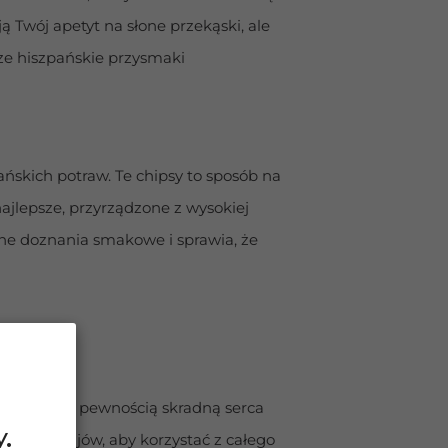
 Twój apetyt na słone przekąski, ale 
ze hiszpańskie przysmaki 
kich potraw. Te chipsy to sposób na 
ajlepsze, przyrządzone z wysokiej 
ne doznania smakowe i sprawia, że 
ry, które z pewnością skradną serca 
.
płych krajów, aby korzystać z całego 