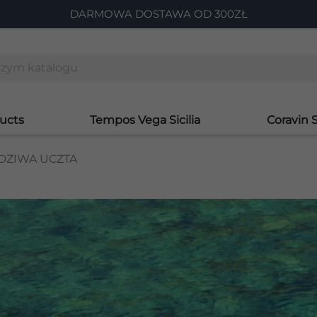
DARMOWA DOSTAWA OD 300ZŁ
ucts
Tempos Vega Sicilia
Coravin 
WDZIWA UCZTA