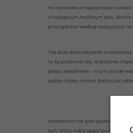
na wycieczkę w najpiękniejsze zakątki 
w najlepszym możliwym stylu. Bonilla a
przyrządzane według tradycyjnych rece
Tak duże doświadczenie w kreowaniu 
to, by przekonać się, że jedzenie chip
jakości składników – w tym przede wsz
jedząc chipsy, możesz dostarczać sob
PA
Hiszpania to nie tylko pyszna i pożywn
tych, którzy lubią sięgać po tradycyj