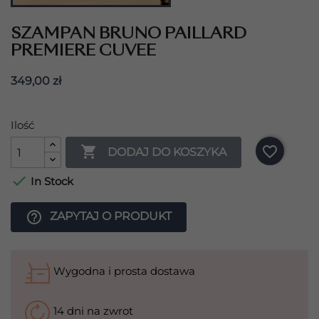
SZAMPAN BRUNO PAILLARD
PREMIERE CUVEE
349,00 zł
Ilość

favorite_border
DODAJ DO KOSZYKA

In Stock
help_outline
ZAPYTAJ O PRODUKT
Wygodna i prosta dostawa
14 dni na zwrot