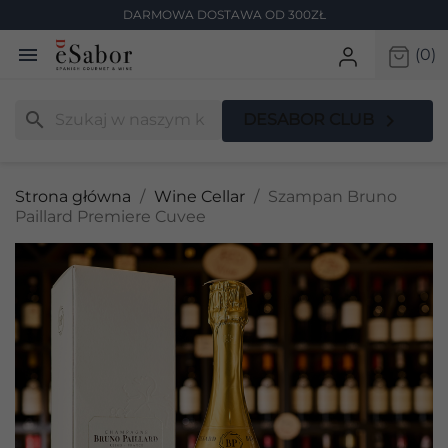
DARMOWA DOSTAWA OD 300ZŁ

(0)
search

DESABOR CLUB
Strona główna
Wine Cellar
Szampan Bruno
Paillard Premiere Cuvee