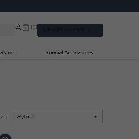
(0)

DESABOR CLUB
System
Special Accessories

 wg:
Wybierz