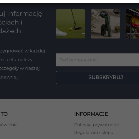
j informację
ciach i
dażach
ezygnować w każdej
tym celu należy
zczegóły w naszej
 prawnej.
NTO
INFORMACJE
mówienia
Polityka prywatności
Regulamin sklepu