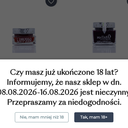
favorite_border
DODAJ DO KOSZYKA
DODAJ DO KOSZYK
Czy masz już ukończone 18 lat?
armolada Truskawkowa...
Marmolada Borókowa Loruss
29,00 zł
35,00 zł
Informujemy, że nasz sklep w dn.
08.08.2026-16.08.2026 jest nieczynny
Przepraszamy za niedogodności.
no 1-2 z 2 pozycji
Nie, mam mniej niż 18
Tak, mam 18+