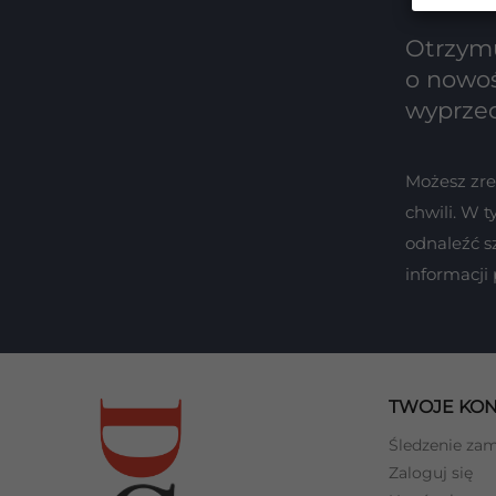
Otrzymu
o nowoś
wyprze
Możesz zr
chwili. W 
odnaleźć s
informacji
TWOJE KO
Śledzenie za
Zaloguj się