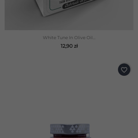
White Tune In Olive Oil...
12,90 zł
favorite_border