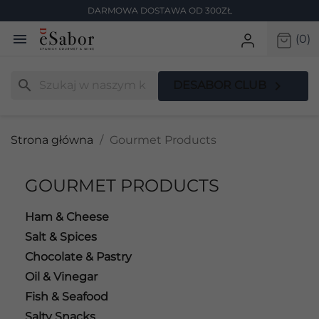
DARMOWA DOSTAWA OD 300ZŁ

(0)
search

DESABOR CLUB
Strona główna
Gourmet Products
GOURMET PRODUCTS
Ham & Cheese
Salt & Spices
Chocolate & Pastry
Oil & Vinegar
Fish & Seafood
Salty Snacks