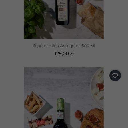
Biodinamico Arbequina 500 Ml
129,00 zł
favorite_border