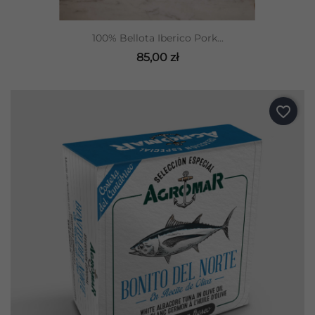
100% Bellota Iberico Pork...
85,00 zł
favorite_border