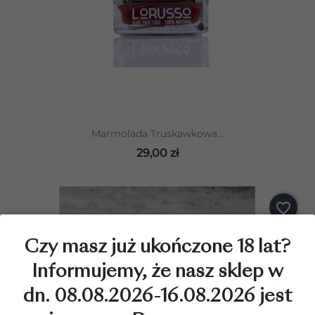
Marmolada Truskawkowa...
29,00 zł
favorite_border
Czy masz już ukończone 18 lat?
Informujemy, że nasz sklep w
dn. 08.08.2026-16.08.2026 jest