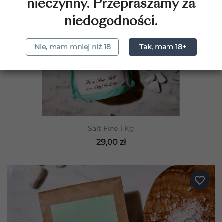
nieczynny. Przepraszamy za
niedogodności.
Nie, mam mniej niż 18
Tak, mam 18+
Salt Fine 1 Kg
29,00 zł
favorite_border