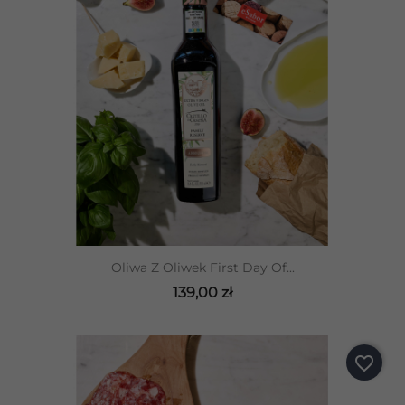
Oliwa Z Oliwek First Day Of...
139,00 zł
favorite_border