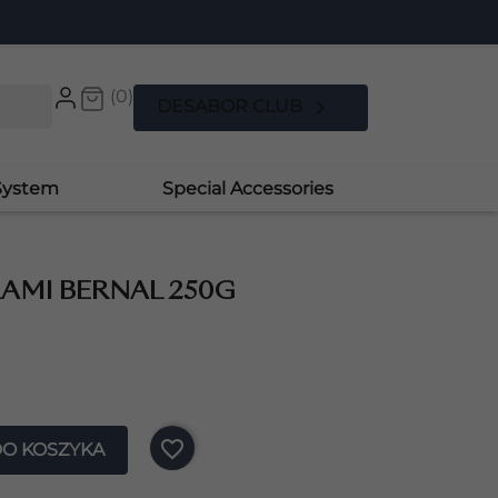
(0)

DESABOR CLUB
System
Special Accessories
ŁAMI BERNAL 250G
favorite_border
DO KOSZYKA