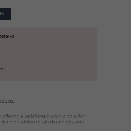
KT
dostawa
ami
roduktu
 offering a satisfying crunch with a rich,
nacking or adding to salads and desserts.