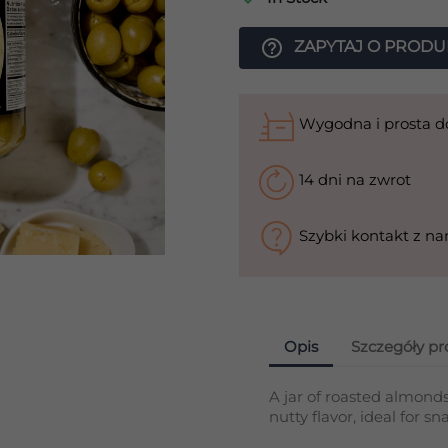
help_outline
ZAPYTAJ O PRODU
Wygodna i prosta 
14 dni na zwrot
Szybki kontakt z n
Opis
Szczegóły p
A jar of roasted almonds,
nutty flavor, ideal for s