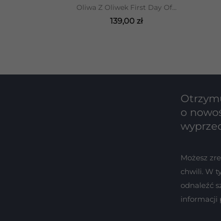
DODAJ DO KOSZYKA
Oliwa Z Oliwek First Day Of...
139,00 zł
Otrzymu
o nowoś
wyprze
Możesz zr
chwili. W 
odnaleźć s
informacji