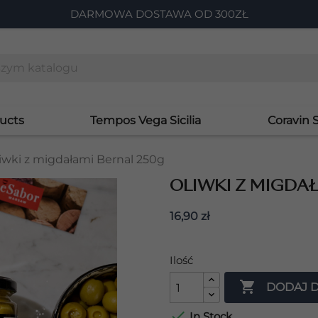
DARMOWA DOSTAWA OD 300ZŁ
ucts
Tempos Vega Sicilia
Coravin 
iwki z migdałami Bernal 250g
OLIWKI Z MIGDA
16,90 zł
Ilość

DODAJ 

In Stock