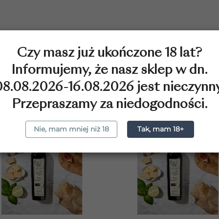
Czy masz już ukończone 18 lat?
Informujemy, że nasz sklep w dn.
CIĘ ZAINTERESOWAĆ
08.08.2026-16.08.2026 jest nieczynny
Przepraszamy za niedogodności.
favorite_border
f
Nie, mam mniej niż 18
Tak, mam 18+