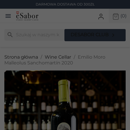
DARMOWA DOSTAWA OD 300ZŁ

(0)
search

DESABOR CLUB
Strona główna
Wine Cellar
Emilio Moro
Malleolus Sanchomartín 2020