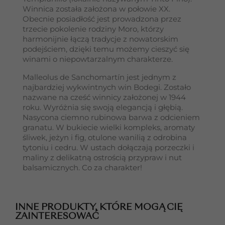
Winnica została założona w połowie XX.
Obecnie posiadłość jest prowadzona przez
trzecie pokolenie rodziny Moro, którzy
harmonijnie łączą tradycje z nowatorskim
podejściem, dzięki temu możemy cieszyć się
winami o niepowtarzalnym charakterze.
Malleolus de Sanchomartín jest jednym z
najbardziej wykwintnych win Bodegi. Zostało
nazwane na cześć winnicy założonej w 1944
roku. Wyróżnia się swoją elegancją i głębią.
Nasycona ciemno rubinowa barwa z odcieniem
granatu. W bukiecie wielki kompleks, aromaty
śliwek, jeżyn i fig, otulone wanilią z odrobina
tytoniu i cedru. W ustach dołączają porzeczki i
maliny z delikatną ostrością przypraw i nut
balsamicznych. Co za charakter!
INNE PRODUKTY, KTÓRE MOGĄ CIĘ
ZAINTERESOWAĆ