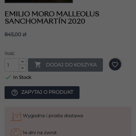
EMILIO MORO MALLEOLUS
SANCHOMARTÍN 2020
845,00 zł
Ilość

favorite_border
DODAJ DO KOSZYKA

In Stock
help_outline
ZAPYTAJ O PRODUKT
Wygodna i prosta dostawa
14 dni na zwrot