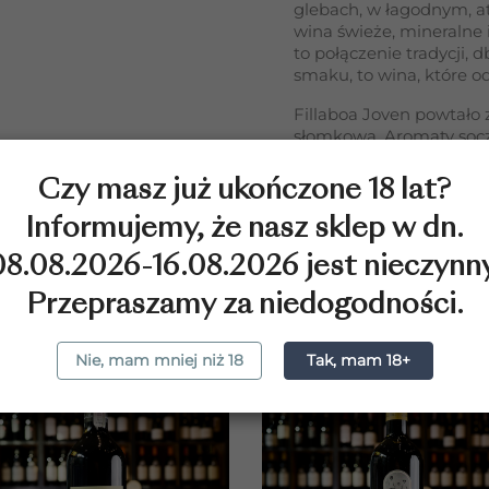
glebach, w łagodnym, a
wina świeże, mineralne 
to połączenie tradycji, d
smaku, to wina, które od
Fillaboa Joven powtało 
słomkowa. Aromaty soczy
W smaku lekkie i rześk
przyjemnym, czystym o
Czy masz już ukończone 18 lat?
Informujemy, że nasz sklep w dn.
08.08.2026-16.08.2026 jest nieczynny
Przepraszamy za niedogodności.
CIĘ ZAINTERESOWAĆ
Nie, mam mniej niż 18
Tak, mam 18+
favorite_border
f