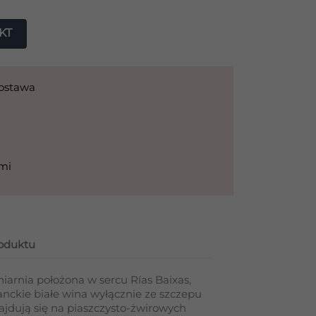
KT
dostawa
ami
roduktu
iniarnia położona w sercu Rías Baixas,
ganckie białe wina wyłącznie ze szczepu
najdują się na piaszczysto‑żwirowych