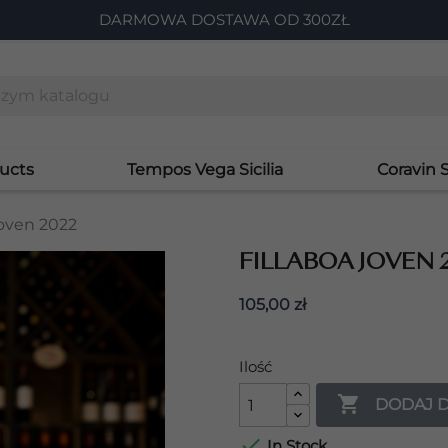
DARMOWA DOSTAWA OD 300ZŁ
ucts
Tempos Vega Sicilia
Coravin 
Joven 2022
FILLABOA JOVEN 
105,00 zł
Ilość

DODAJ 

In Stock