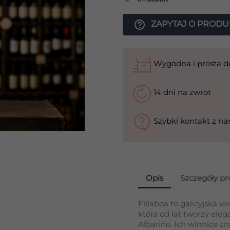
help_outline
ZAPYTAJ O PRODU
Wygodna i prosta 
14 dni na zwrot
Szybki kontakt z n
Opis
Szczegóły p
Fillaboa to galicyjska w
która od lat tworzy ele
Albariño. Ich winnice z