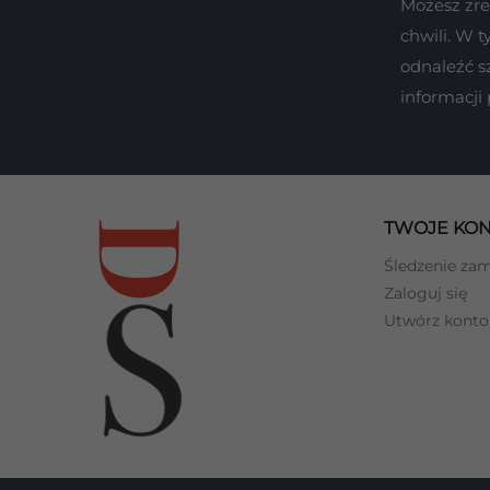
Możesz zr
chwili. W 
odnaleźć s
informacji
TWOJE KO
Śledzenie za
Zaloguj się
Utwórz konto