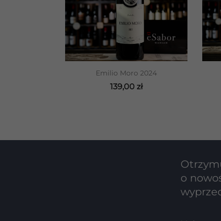
DODAJ DO KOSZYKA
Emilio Moro 2024
139,00 zł
Otrzymu
o nowoś
wyprze