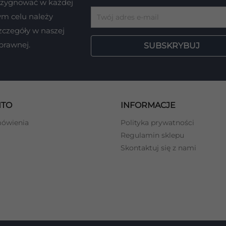
ezygnować w każdej
tym celu należy
zczegóły w naszej
 prawnej.
NTO
INFORMACJE
mówienia
Polityka prywatności
Regulamin sklepu
Skontaktuj się z nami