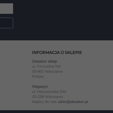
INFORMACJA O SKLEPIE
Desabor sklep
ul. Chmielna 106
00-801 Warszawa
Polska
Magazyn
ul. Marywsilska 34d
03-228 Warszawa
Napisz do nas:
sales@desabor.pl