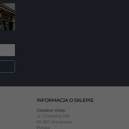
INFORMACJA O SKLEPIE
Desabor sklep
ul. Chmielna 106
00-801 Warszawa
Polska