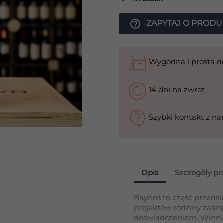
help_outline
ZAPYTAJ O PRODU
Wygodna i prosta 
14 dni na zwrot
Szybki kontakt z n
Opis
Szczegóły p
Baynos to część przedsi
projektów rodziny zaan
doświadczeniem. Winnic