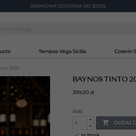
DARMOWA DOSTAWA OD 300ZŁ
ucts
Tempos Vega Sicilia
Coravin 
nto 2021
BAYNOS TINTO 2
399,00 zł
Ilość

DODAJ 

In Stock