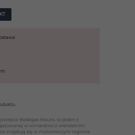
KT
dostawa
ami
roduktu
ęwzięcia Bodegas Mauro, to jeden z
gażowanej w winiarstwo z wieloletnim
e znajdują się w malowniczym regionie