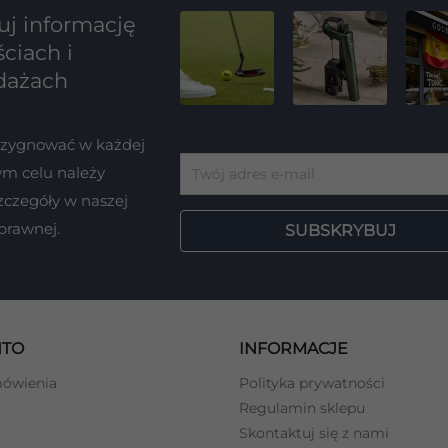
j informację
ciach i
dażach
ezygnować w każdej
tym celu należy
zczegóły w naszej
 prawnej.
NTO
INFORMACJE
mówienia
Polityka prywatności
Regulamin sklepu
Skontaktuj się z nami