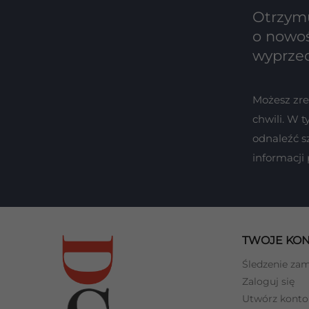
Otrzymu
o nowoś
wyprze
Możesz zr
chwili. W 
odnaleźć s
informacji
TWOJE KO
Śledzenie za
Zaloguj się
Utwórz konto