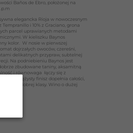
owości Baños de Ebro, położonej na
n.p.m
ensywna elegancka Rioja w nowoczesnym
z Tempranillo i 10% z Graciano, grona
rych parcel uprawianych metodami
micznymi. W kieliszku Baynos
mny kolor. W nosie w pierwszej
aromat dojrzałych owoców, czereśni,
ntami delikatnych przypraw, subtelnej
ecji. Na podniebieniu Baynos jest
a dobrze zbudowane taniny, aksamitną
alność i równowaga łączy się z
 Długi, sprężysty finisz dopełnia całości,
alności i dobrej klasy. Wino o dużej