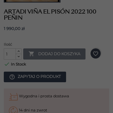
ARTADI VIÑA EL PISÓN 2022 100
PEÑIN
1 990,00 zł
Ilość

favorite_border
DODAJ DO KOSZYKA

In Stock
help_outline
ZAPYTAJ O PRODUKT
Wygodna i prosta dostawa
14 dni na zwrot