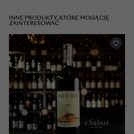
INNE PRODUKTY, KTÓRE MOGĄ CIĘ
ZAINTERESOWAĆ
favorite_border