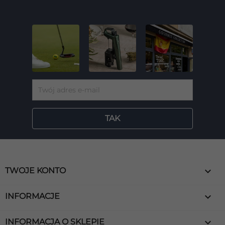

TWOJE KONTO

INFORMACJE
keyboard_arrow_down
INFORMACJA O SKLEPIE