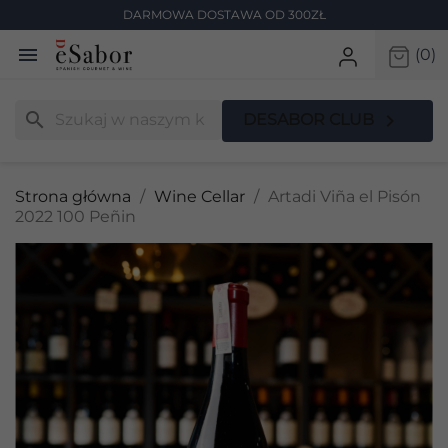
DARMOWA DOSTAWA OD 300ZŁ

(0)
search

DESABOR CLUB
Strona główna
Wine Cellar
Artadi Viña el Pisón
2022 100 Peñin