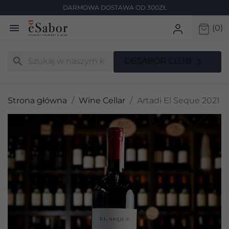
DARMOWA DOSTAWA OD 300ZŁ

(0)
search

DESABOR CLUB
Strona główna
Wine Cellar
Artadi El Seque 2021