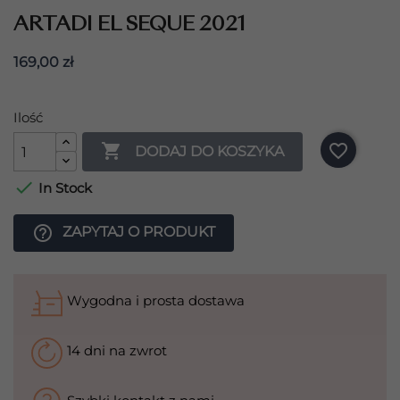
ARTADI EL SEQUE 2021
169,00 zł
Ilość

favorite_border
DODAJ DO KOSZYKA

In Stock
help_outline
ZAPYTAJ O PRODUKT
Wygodna i prosta dostawa
14 dni na zwrot