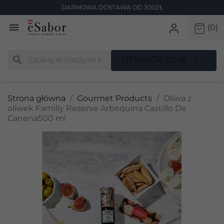
DARMOWA DOSTAWA OD 300ZŁ

(0)
search

DESABOR CLUB
Strona główna
Gourmet Products
Oliwa z
oliwek Familly Reserve Arbequina Castillo De
Canena500 ml