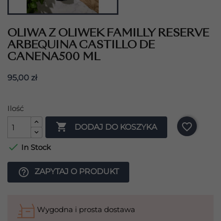
OLIWA Z OLIWEK FAMILLY RESERVE
ARBEQUINA CASTILLO DE
CANENA500 ML
95,00 zł
Ilość

favorite_border
DODAJ DO KOSZYKA

In Stock
help_outline
ZAPYTAJ O PRODUKT
Wygodna i prosta dostawa