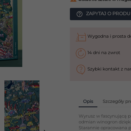
help_outline
ZAPYTAJ O PRODU
Wygodna i prosta 
14 dni na zwrot
Szybki kontakt z n
Opis
Szczegóły p
Wyrusz w fascynującą po
odmian winogron dzięk
Starannie opracowana p