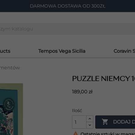
DARMOWA DOSTAWA OD 300ZŁ
ucts
Tempos Vega Sicilia
Coravin 
lementów
PUZZLE NIEMCY 
189,00 zł
Ilość

DODAJ 

Ostatnie sztuki w maga