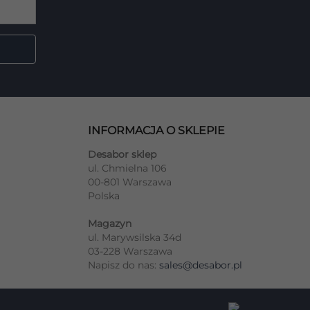
INFORMACJA O SKLEPIE
Desabor sklep
ul. Chmielna 106
00-801 Warszawa
Polska
Magazyn
ul. Marywsilska 34d
03-228 Warszawa
Napisz do nas:
sales@desabor.pl