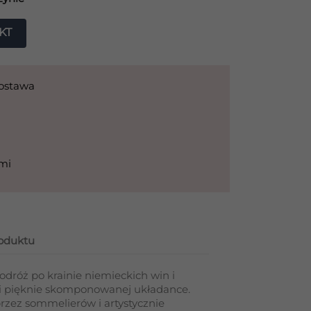
KT
dostawa
ami
roduktu
dróż po krainie niemieckich win i
i pięknie skomponowanej układance.
rzez sommelierów i artystycznie