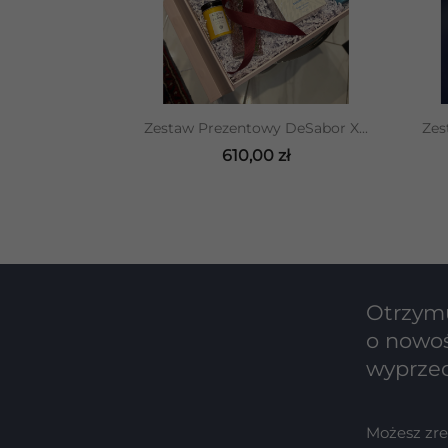
DODAJ DO KOSZYKA
Zestaw Prezentowy DeSabor X...
Zes
610,00 zł
Otrzymu
o nowoś
wyprze
Możesz zr