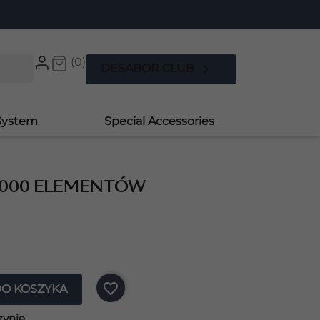
(0)

DESABOR CLUB
System
Special Accessories
1000 ELEMENTÓW
favorite_border
DO KOSZYKA
zynie