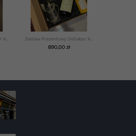
DODAJ DO KOSZYKA
X...
Zestaw Prezentowy DeSabor X...
890,00 zł