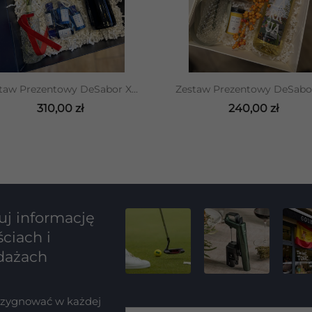
DODAJ DO KOSZYKA
DODAJ DO KOSZYKA
taw Prezentowy DeSabor X...
Zestaw Prezentowy DeSabor 
310,00 zł
240,00 zł
j informację
ciach i
dażach
ezygnować w każdej