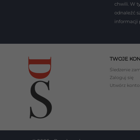
chwili. W 
odnaleźć s
informacji
TWOJE KO
Śledzenie za
Zaloguj się
Utwórz konto