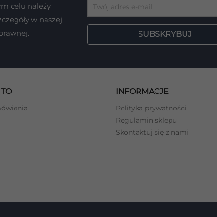
tym celu należy
zczegóły w naszej
 prawnej.
NTO
INFORMACJE
mówienia
Polityka prywatności
Regulamin sklepu
Skontaktuj się z nami